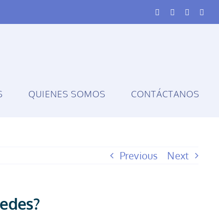
Facebook
Instagram
YouTube
Link
S
QUIENES SOMOS
CONTÁCTANOS
Previous
Next
tedes?