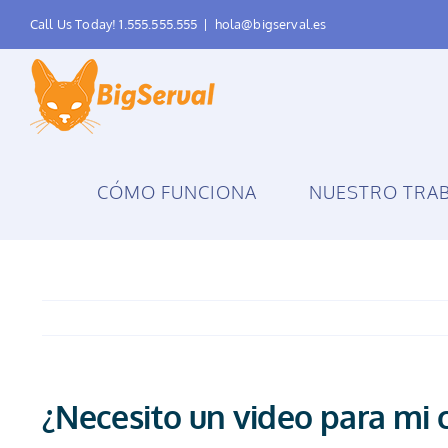
Skip
Call Us Today! 1.555.555.555
|
hola@bigserval.es
to
content
CÓMO FUNCIONA
NUESTRO TRA
¿Necesito un video para mi 